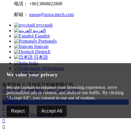
电话： +8613868822808
邮箱：
eason@nova-mech.com
русский
العربية
Español
Português
français
Deutsch
日本語
Italia
Netherlands
한국
We value your privacy
版权所有 © 温州诺万机械有限公司
We use cookies to enhance your browsing experience, serve
技术支持：橙树网络
|
网站地图
|
XML
personalized ads or content, and analyze our traffic. By clicking
Phone
"Accept All", you consent to our use of cookies.
contact us

WhatsApp
Reject
Accept All

Facebook

YouTube

Tiktok

