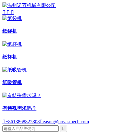



纸袋机
纸杯机
纸吸管机
有特殊需求吗？

+8613868822808

eason@nova-mech.com
