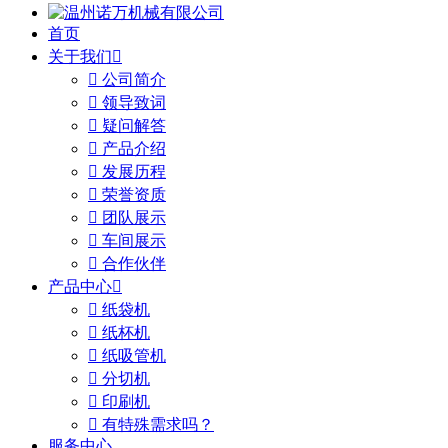
首页
关于我们


公司简介

领导致词

疑问解答

产品介绍

发展历程

荣誉资质

团队展示

车间展示

合作伙伴
产品中心


纸袋机

纸杯机

纸吸管机

分切机

印刷机

有特殊需求吗？
服务中心